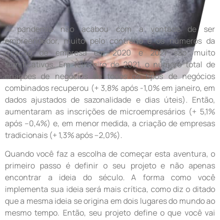
A pandemia não acabou com a vontade de ser
empreendedor, muito pelo contrário e os números da
criação de empresa em 2020 e 2021 são muito
significativos. Em fevereiro de 2021, o número total de
criações de negócios de todos os tipos de negócios
combinados recuperou (+ 3,8% após -1,0% em janeiro, em
dados ajustados de sazonalidade e dias úteis). Então,
aumentaram as inscrições de microempresários (+ 5,1%
após –0,4%) e, em menor medida, a criação de empresas
tradicionais (+ 1,3% após –2,0%).
Quando você faz a escolha de começar esta aventura, o
primeiro passo é definir o seu projeto e não apenas
encontrar a ideia do século. A forma como você
implementa sua ideia será mais crítica, como diz o ditado
que a mesma ideia se origina em dois lugares do mundo ao
mesmo tempo. Então, seu projeto define o que você vai