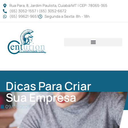
Rua Para, 8, Jardim Paulista, Cuiabá/MT | CEP: 78065-365
(65) 3052-1557 | (65) 3052-6672
(65) 99621-9651
Segunda a Sexta: 8h - 18h
Dicas Para Criar
Sua Empresa
09/08/2021