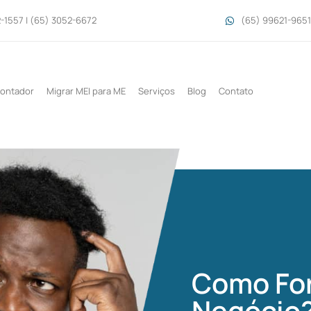
-1557 | (65) 3052-6672
(65) 99621-9651
Contador
Migrar MEI para ME
Serviços
Blog
Contato
Como Fo
Negócio