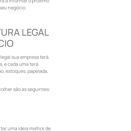
rá a informar o próximo
 seu negócio.
URA LEGAL
CIO
 legal sua empresa terá.
a, e cada uma terá
o, estoques, papelada,
colher são as seguintes:
 ter uma ideia melhor de