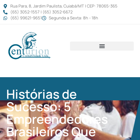
Rua Para, 8, Jardim Paulista, Cuiabá/MT | CEP: 78065-365
(65) 3052-1557 | (65) 3052-6672
(65) 99621-9651
Segunda a Sexta: 8h - 18h
Histórias de
Sucesso: 5
Empreendedores
Brasileiros Que